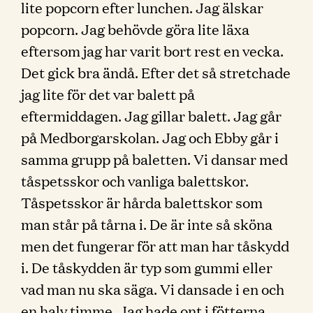
lite popcorn efter lunchen. Jag älskar
popcorn. Jag behövde göra lite läxa
eftersom jag har varit bort rest en vecka.
Det gick bra ändå. Efter det så stretchade
jag lite för det var balett på
eftermiddagen. Jag gillar balett. Jag går
på Medborgarskolan. Jag och Ebby går i
samma grupp på baletten. Vi dansar med
tåspetsskor och vanliga balettskor.
Tåspetsskor är hårda balettskor som
man står på tårna i. De är inte så sköna
men det fungerar för att man har tåskydd
i. De tåskydden är typ som gummi eller
vad man nu ska säga. Vi dansade i en och
en halv timme. Jag hade ont i fötterna