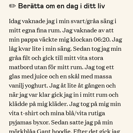
✏️ Berätta om en dag i ditt liv
Idag vaknade jag i min svart/gråa säng i
mitt egna fina rum. Jag vaknade av att
min pappa väckte mig klockan 06:20. Jag
låg kvar lite i min säng. Sedan tog jag min
gråa filt och gick till mitt vita stora
matbord utan för mitt rum. Jag tog ett
glas med juice och en skål med massa
vanilj yoghurt. Jag åt lite åt gången och
när jag var klar gick jag in i mitt rum och
klädde på mig kläder. Jag tog på mig min
vita t-shirt och mina blå/vita rutiga
pyjamas byxor. Sedan satte jag på min
mörkblåa Gant hoodie. Efter det gick jag