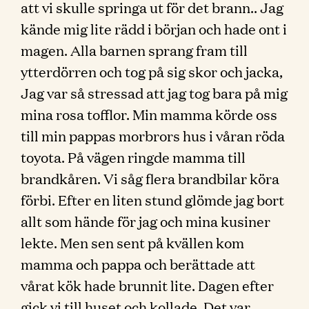
att vi skulle springa ut för det brann.. Jag
kände mig lite rädd i början och hade ont i
magen. Alla barnen sprang fram till
ytterdörren och tog på sig skor och jacka,
Jag var så stressad att jag tog bara på mig
mina rosa tofflor. Min mamma körde oss
till min pappas morbrors hus i våran röda
toyota. På vägen ringde mamma till
brandkåren. Vi såg flera brandbilar köra
förbi. Efter en liten stund glömde jag bort
allt som hände för jag och mina kusiner
lekte. Men sen sent på kvällen kom
mamma och pappa och berättade att
vårat kök hade brunnit lite. Dagen efter
gick vi till huset och kollade. Det var