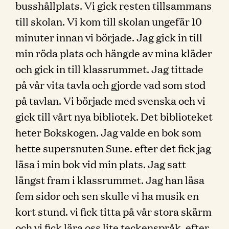
busshållplats. Vi gick resten tillsammans
till skolan. Vi kom till skolan ungefär 10
minuter innan vi började. Jag gick in till
min röda plats och hängde av mina kläder
och gick in till klassrummet. Jag tittade
på vår vita tavla och gjorde vad som stod
på tavlan. Vi började med svenska och vi
gick till vårt nya bibliotek. Det biblioteket
heter Bokskogen. Jag valde en bok som
hette supersnuten Sune. efter det fick jag
läsa i min bok vid min plats. Jag satt
längst fram i klassrummet. Jag han läsa
fem sidor och sen skulle vi ha musik en
kort stund. vi fick titta på vår stora skärm
och vi fick lära oss lite teckenspråk. efter