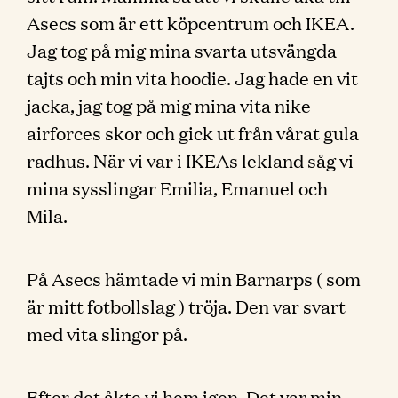
Asecs som är ett köpcentrum och IKEA.
Jag tog på mig mina svarta utsvängda
tajts och min vita hoodie. Jag hade en vit
jacka, jag tog på mig mina vita nike
airforces skor och gick ut från vårat gula
radhus. När vi var i IKEAs lekland såg vi
mina sysslingar Emilia, Emanuel och
Mila.
På Asecs hämtade vi min Barnarps ( som
är mitt fotbollslag ) tröja. Den var svart
med vita slingor på.
Efter det åkte vi hem igen. Det var min