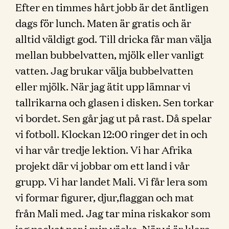
Efter en timmes hårt jobb är det äntligen
dags för lunch. Maten är gratis och är
alltid väldigt god. Till dricka får man välja
mellan bubbelvatten, mjölk eller vanligt
vatten. Jag brukar välja bubbelvatten
eller mjölk. När jag ätit upp lämnar vi
tallrikarna och glasen i disken. Sen torkar
vi bordet. Sen går jag ut på rast. Då spelar
vi fotboll. Klockan 12:00 ringer det in och
vi har vår tredje lektion. Vi har Afrika
projekt där vi jobbar om ett land i vår
grupp. Vi har landet Mali. Vi får lera som
vi formar figurer, djur,flaggan och mat
från Mali med. Jag tar mina riskakor som
jag packat ner i min väska. När vi är klara