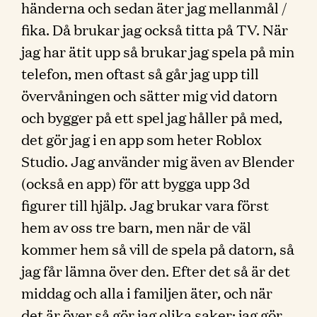
händerna och sedan äter jag mellanmål /
fika. Då brukar jag också titta på TV. När
jag har ätit upp så brukar jag spela på min
telefon, men oftast så går jag upp till
övervåningen och sätter mig vid datorn
och bygger på ett spel jag håller på med,
det gör jag i en app som heter Roblox
Studio. Jag använder mig även av Blender
(också en app) för att bygga upp 3d
figurer till hjälp. Jag brukar vara först
hem av oss tre barn, men när de väl
kommer hem så vill de spela på datorn, så
jag får lämna över den. Efter det så är det
middag och alla i familjen äter, och när
det är över så gör jag olika saker: jag gör