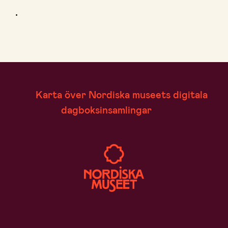
.
Karta över Nordiska museets digitala
dagboksinsamlingar