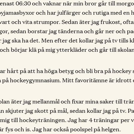
enast 06:30 och vaknar när min bror går till morgo
pyjamasbyxor och har julfärger och rutiga med en 
vart och vita strumpor. Sedan äter jag frukost, ofta
gor, sedan borstar jag tänderna och går ner och p
 jag ska ha det. Men efter det kollar jag på tv tills 
och börjar klä på mig ytterkläder och går till skolan
ar hårt på att ha höga betyg och bli bra på hockey 
å på hockeygymnasium. Mitt favoritämne är idrott 
olan äter jag mellanmål och fixar mina saker till tr
n skjuter jag skott på mål, sedan kollar jag på tv. 
 mig till hockeyträningen. Jag har 4 träningar per 
är fys och is. Jag har också poolspel på helgen.