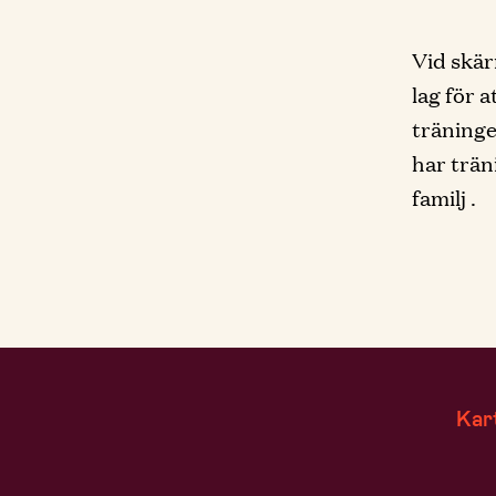
Vid skär
lag för 
träninge
har trän
familj .
Kar