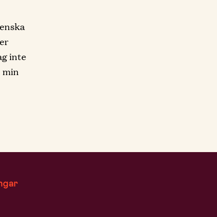
venska
ter
ag inte
d min
ngar