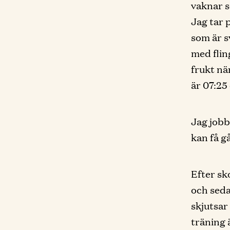
vaknar s
Jag tar 
som är s
med flin
frukt när
är 07:25 
Jag jobb
kan få g
Efter sk
och seda
skjutsar
träning 