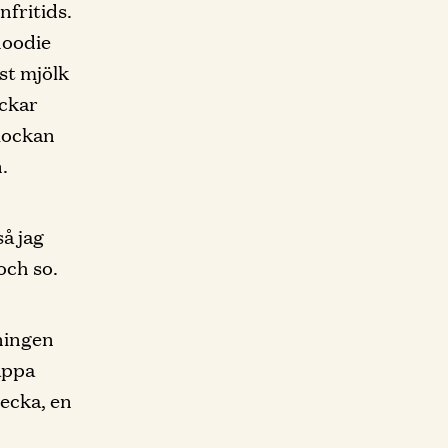
nfritids.
hoodie
st mjölk
ackar
klockan
.
så jag
och so.
äningen
Pappa
vecka, en