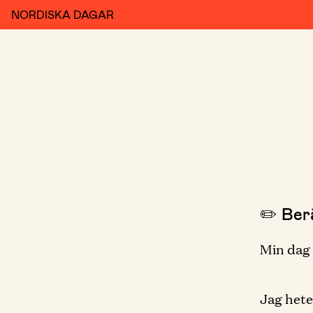
NORDISKA DAGAR
✏️ Berä
Min dag
Jag hete