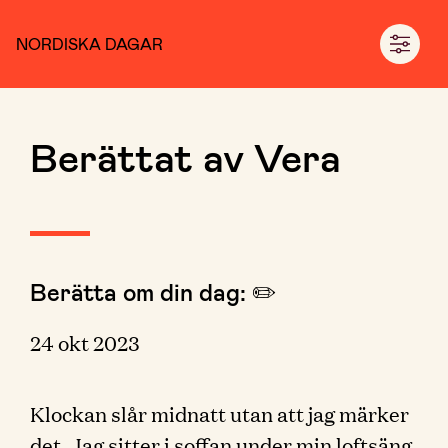
NORDISKA DAGAR
Berättat av Vera
Berätta om din dag: ✏️
24 okt 2023
Klockan slår midnatt utan att jag märker
det. Jag sitter i soffan under min loftsäng