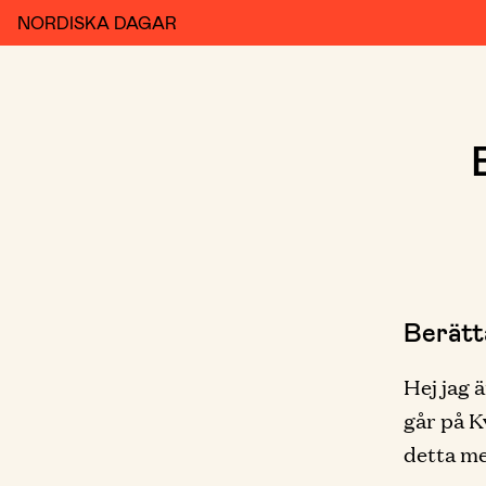
NORDISKA DAGAR
Berätt
Hej jag ä
går på Kv
detta me