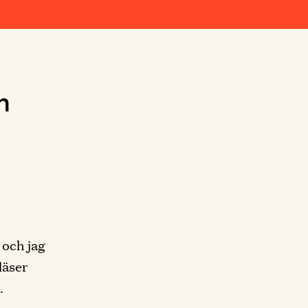
n
 och jag
läser
.