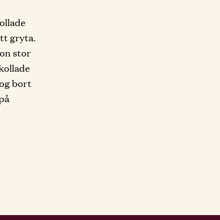
kollade
tt gryta.
gon stor
kollade
tog bort
 på