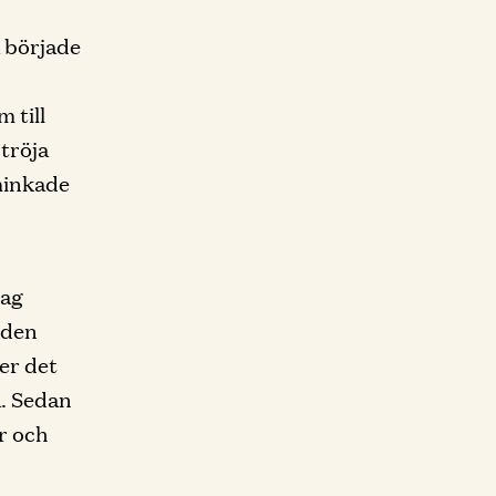
å började
 till
 tröja
minkade
jag
jden
er det
a. Sedan
r och