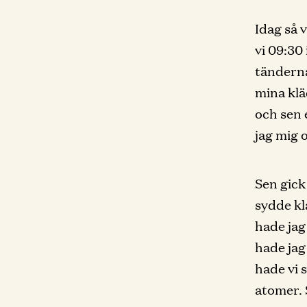
Idag så 
vi 09:30 
tänderna
mina klä
och sen 
jag mig 
Sen gick 
sydde kl
hade jag
hade jag
hade vi 
atomer. 