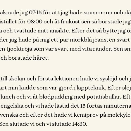
vaknade jag 07:15 för att jag hade sovmorron och d
istället för 08:00 och åt frukost sen så borstade jag
 och tvättade mitt ansikte. Efter det så bytte jag om
der jag hade på mig ett par mörkblå jeans, en svart
en tjocktröja som var svart med vita ränder. Sen s
och borstade håret.
till skolan och första lektionen hade vi syslöjd och 
art min kudde som var gjord i lappteknik. Efter slö
 lunch och vi åt blodpudding med potatisbullar. Eft
 engelska och vi hade lästid det 15 förtas minutern
svenska och efter det hade vi kemiprov på molekyle
Sen slutade vi och vi slutade 14:30.