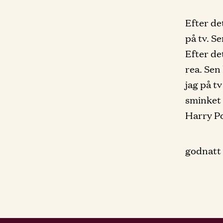
Efter de
på tv. S
Efter de
rea. Sen
jag på t
sminket 
Harry Po
godnatt