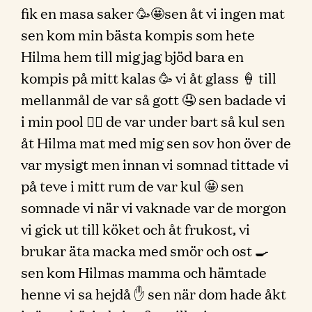
fik en masa saker 🥳🤩sen åt vi ingen mat
sen kom min bästa kompis som hete
Hilma hem till mig jag bjöd bara en
kompis på mitt kalas 🥳 vi åt glass 🍦 till
mellanmål de var så gott 🤤 sen badade vi
i min pool 🏊‍♀️ de var under bart så kul sen
åt Hilma mat med mig sen sov hon över de
var mysigt men innan vi somnad tittade vi
på teve i mitt rum de var kul 🤩 sen
somnade vi när vi vaknade var de morgon
vi gick ut till köket och åt frukost, vi
brukar äta macka med smör och ost 🍳
sen kom Hilmas mamma och hämtade
henne vi sa hejdå ✋ sen när dom hade åkt