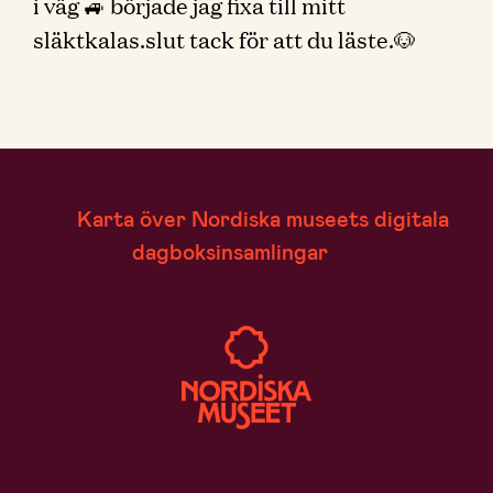
i väg 🚙 började jag fixa till mitt
släktkalas.slut tack för att du läste.🐶
Karta över Nordiska museets digitala
dagboksinsamlingar