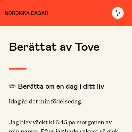
NORDISKA DAGAR
Berättat av Tove
✏️ Berätta om en dag i ditt liv
Idag är det min födelsedag.
Jag blev väckt kl 6.45 på morgonen av
min pappa. Efter jag hade vaknat så gick