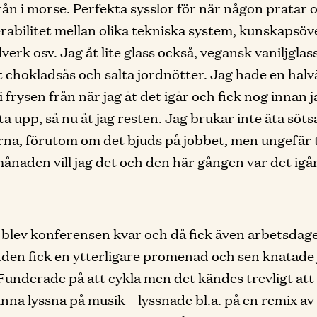
rån i morse. Perfekta sysslor för när någon pratar
rabilitet mellan olika tekniska system, kunskapsöv
verk osv. Jag åt lite glass också, vegansk vaniljgla
chokladsås och salta jordnötter. Jag hade en halv
 frysen från när jag åt det igår och fick nog innan j
ta upp, så nu åt jag resten. Jag brukar inte äta söt
na, förutom om det bjuds på jobbet, men ungefär 
månaden vill jag det och den här gången var det igå
5 blev konferensen kvar och då fick även arbetsdag
den fick en ytterligare promenad och sen knatade 
. Funderade på att cykla men det kändes trevligt att 
unna lyssna på musik – lyssnade bl.a. på en remix av