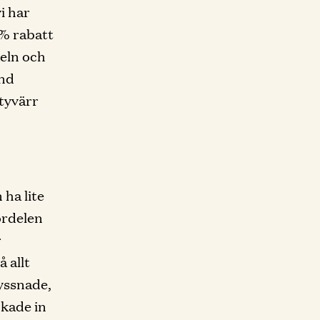
i har
 % rabatt
eln och
and
tyvärr
ha lite
ördelen
r
 allt
lyssnade,
ckade in