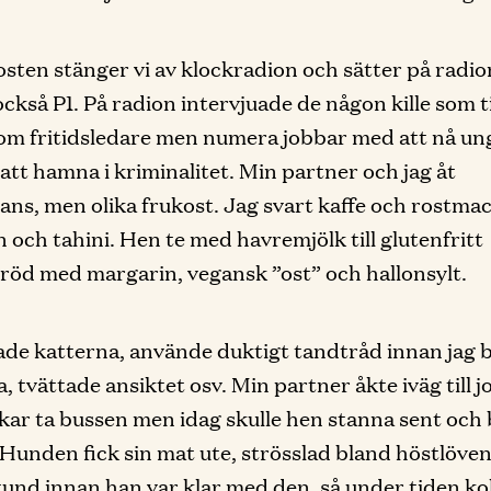
kosten stänger vi av klockradion och sätter på radio
, också P1. På radion intervjuade de någon kille som 
om fritidsledare men numera jobbar med att nå u
 att hamna i kriminalitet. Min partner och jag åt
ans, men olika frukost. Jag svart kaffe och rostm
 och tahini. Hen te med havremjölk till glutenfritt
öd med margarin, vegansk ”ost” och hallonsylt.
de katterna, använde duktigt tandtråd innan jag 
, tvättade ansiktet osv. Min partner åkte iväg till j
ar ta bussen men idag skulle hen stanna sent och
. Hunden fick sin mat ute, strösslad bland höstlöven
tund innan han var klar med den, så under tiden kol