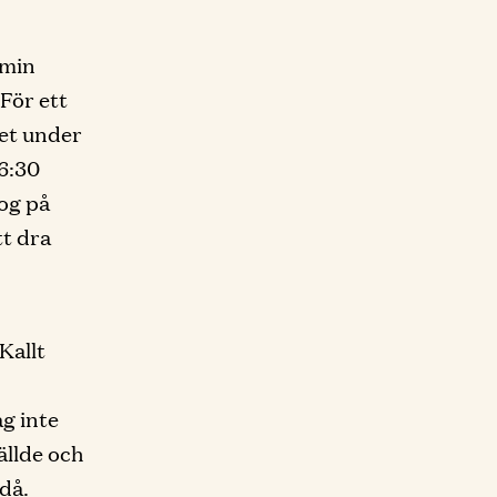
 min
För ett
set under
06:30
log på
tt dra
Kallt
g inte
ällde och
 då.