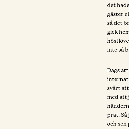
det hade
gäster e
så det b
gick hem
höstlöve
inte så 
Dags att
internat
svårt at
med att 
händerna
prat. Så 
och sen 