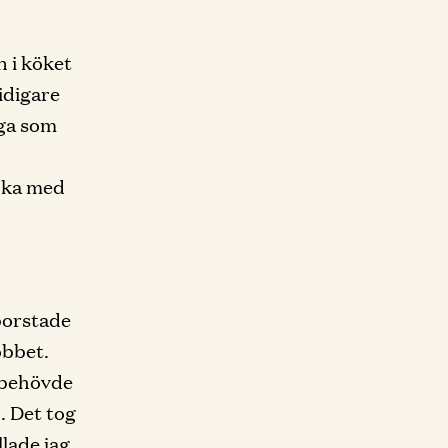
n i köket
tidigare
nga som
acka med
borstade
obbet.
 behövde
. Det tog
lade jag