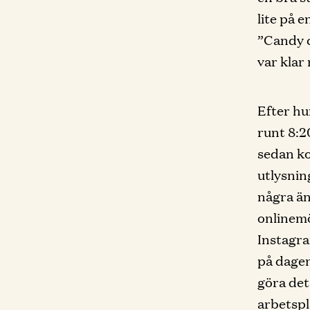
lite på 
”Candy 
var klar
Efter hu
runt 8:2
sedan ko
utlysnin
några än
onlinemö
Instagra
på dagen
göra det
arbetspl