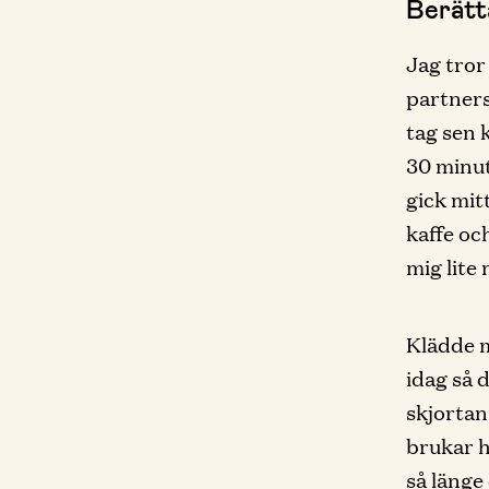
Berätt
Jag tror
partners
tag sen 
30 minut
gick mit
kaffe och
mig lite
Klädde m
idag så d
skjortan
brukar h
så länge