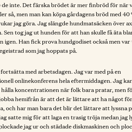
 de inte. Det färska brödet är mer finbröd för när v
ller så, men man kan köpa gårdagens bröd med 40
rukar jag göra. Jag slängde hundmatsäcken över ax
. Sen tog jag ut hunden för att han skulle få äta bl
n igen. Han fick prova hundgodiset också men var 
begeistrad som jag hoppats på.
 fortsätta med arbetsdagen. Jag var med på en
ionell onlinekonferens hela eftermiddagen. Jag kan 
t hålla koncentrationen när folk bara pratar, men f
jobba hemifrån är att det är lättare att ha något fö
, och har man bara det blir det lättare att lyssna på
jag satte mig för att laga en trasig tröja medan jag 
plockade jag ur och städade diskmaskinen och plo