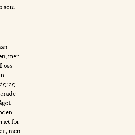
em som
man
ten, men
l oss
en
åg jag
nerade
ågot
unden
riet för
gen, men