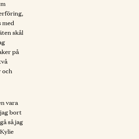
 om
erföring,
ss med
äten skål
ag
saker på
två
r och
en vara
jag bort
gå så jag
 Kylie