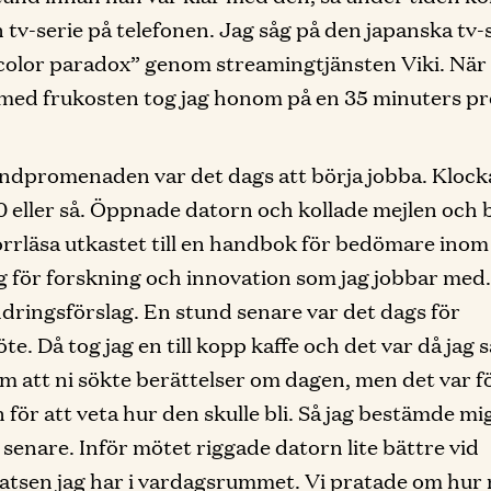
en tv-serie på telefonen. Jag såg på den japanska tv-
color paradox” genom streamingtjänsten Viki. Nä
 med frukosten tog jag honom på en 35 minuters 
ndpromenaden var det dags att börja jobba. Klock
0 eller så. Öppnade datorn och kollade mejlen och 
rrläsa utkastet till en handbok för bedömare inom
g för forskning och innovation som jag jobbar med
dringsförslag. En stund senare var det dags för
te. Då tog jag en till kopp kaffe och det var då jag 
m att ni sökte berättelser om dagen, men det var fö
 för att veta hur den skulle bli. Så jag bestämde mig
 senare. Inför mötet riggade datorn lite bättre vid
atsen jag har i vardagsrummet. Vi pratade om hur