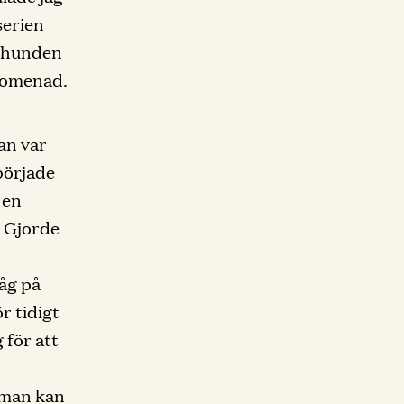
serien
r hunden
promenad.
an var
började
 en
. Gjorde
såg på
r tidigt
 för att
 man kan