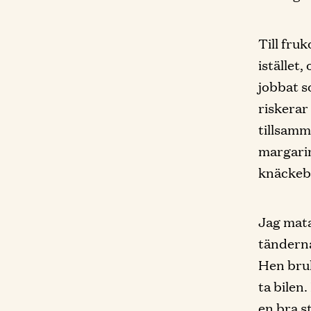
Till fru
istället
jobbat s
riskerar
tillsamm
margarin
knäckebr
Jag mata
tänderna
Hen bruk
ta bilen
en bra s