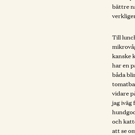
bättre n
verklige
Till lun
mikrovåg
kanske k
har en pa
båda bli
tomatbas
vidare p
jag iväg
hundgodi
och katt
att se o