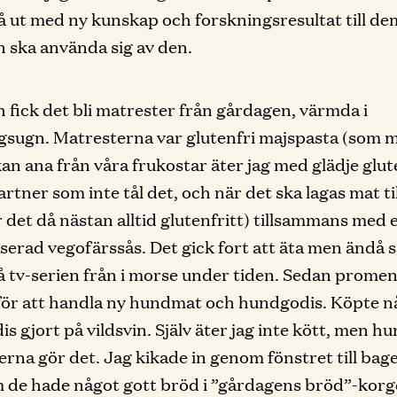
å ut med ny kunskap och forskningsresultat till d
n ska använda sig av den.
ch fick det bli matrester från gårdagen, värmda i
sugn. Matresterna var glutenfri majspasta (som 
an ana från våra frukostar äter jag med glädje glu
rtner som inte tål det, och när det ska lagas mat til
r det då nästan alltid glutenfritt) tillsammans med 
erad vegofärssås. Det gick fort att äta men ändå s
å tv-serien från i morse under tiden. Sedan prome
 för att handla ny hundmat och hundgodis. Köpte n
s gjort på vildsvin. Själv äter jag inte kött, men h
erna gör det. Jag kikade in genom fönstret till bage
m de hade något gott bröd i ”gårdagens bröd”-kor