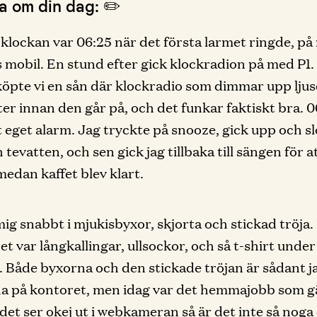
a om din dag: ✏️
 klockan var 06:25 när det första larmet ringde, på
 mobil. En stund efter gick klockradion på med P1. 
köpte vi en sån där klockradio som dimmar upp lju
er innan den går på, och det funkar faktiskt bra. 
t eget alarm. Jag tryckte på snooze, gick upp och s
 tevatten, och sen gick jag tillbaka till sängen för a
 medan kaffet blev klart.
ig snabbt i mjukisbyxor, skjorta och stickad tröja. 
et var långkallingar, ullsockor, och så t-shirt under
. Både byxorna och den stickade tröjan är sådant ja
a på kontoret, men idag var det hemmajobb som g
 det ser okej ut i webkameran så är det inte så noga