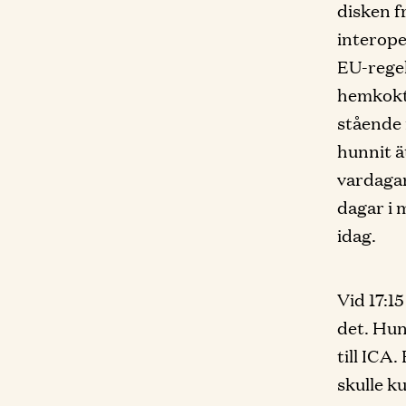
disken f
interope
EU-regel
hemkokt 
stående i
hunnit ä
vardagar
dagar i 
idag.
Vid 17:1
det. Hun
till ICA
skulle k