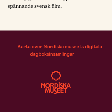
spännande svensk film.
Karta över Nordiska museets digitala
dagboksinsamlingar