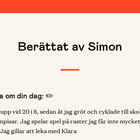
Berättat av Simon
a om din dag: ✏️
 upp vid 20 i 8, sedan åt jag gröt och cyklade till s
pisar. Jag spelar spel på raster jag får inte mycke
ag gillar att leka med Klara