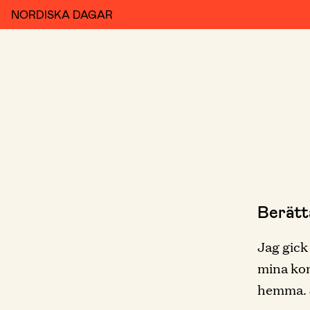
NORDISKA DAGAR
Berätt
Jag gick
mina kom
hemma. J