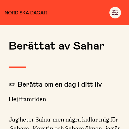
NORDISKA DAGAR
Berättat av Sahar
✏️ Berätta om en dag i ditt liv
Hej framtiden
Jag heter Sahar men några kallar mig för
,Sahara , Kerstin och Sahara öknen . jag är