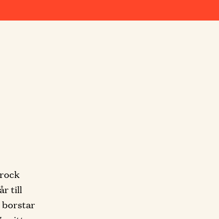
 rock
r till
n borstar