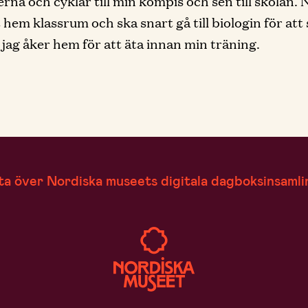
erna och cyklar till min kompis och sen till skolan. 
t hem klassrum och ska snart gå till biologin för att 
 jag åker hem för att äta innan min träning.
ta över Nordiska museets digitala dagboksinsamli