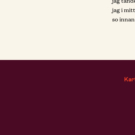
jag tänd
jag i mit
so innan
Kar