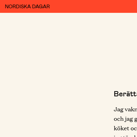
NORDISKA DAGAR
Berätt
Jag vakn
och jag 
köket oc