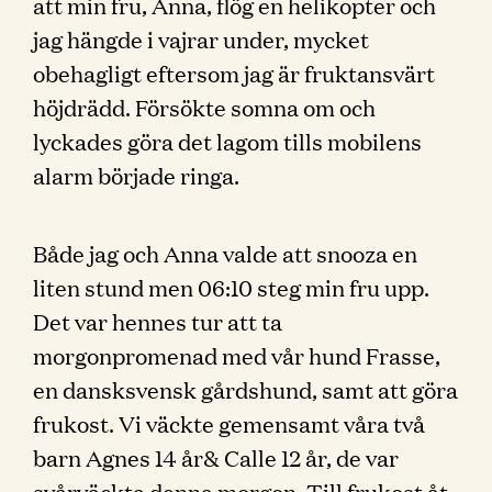
att min fru, Anna, flög en helikopter och
jag hängde i vajrar under, mycket
obehagligt eftersom jag är fruktansvärt
höjdrädd. Försökte somna om och
lyckades göra det lagom tills mobilens
alarm började ringa.
Både jag och Anna valde att snooza en
liten stund men 06:10 steg min fru upp.
Det var hennes tur att ta
morgonpromenad med vår hund Frasse,
en dansksvensk gårdshund, samt att göra
frukost. Vi väckte gemensamt våra två
barn Agnes 14 år& Calle 12 år, de var
svårväckta denna morgon. Till frukost åt