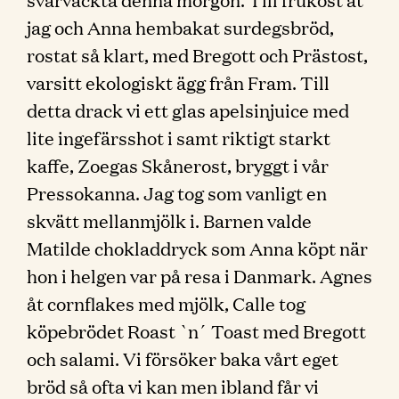
jag och Anna hembakat surdegsbröd,
rostat så klart, med Bregott och Prästost,
varsitt ekologiskt ägg från Fram. Till
detta drack vi ett glas apelsinjuice med
lite ingefärsshot i samt riktigt starkt
kaffe, Zoegas Skånerost, bryggt i vår
Pressokanna. Jag tog som vanligt en
skvätt mellanmjölk i. Barnen valde
Matilde chokladdryck som Anna köpt när
hon i helgen var på resa i Danmark. Agnes
åt cornflakes med mjölk, Calle tog
köpebrödet Roast `n´ Toast med Bregott
och salami. Vi försöker baka vårt eget
bröd så ofta vi kan men ibland får vi