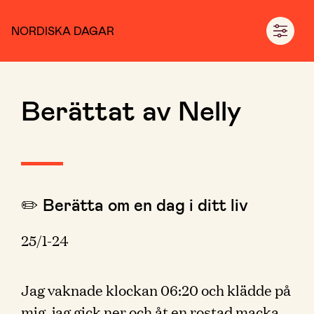
NORDISKA DAGAR
Berättat av Nelly
✏️ Berätta om en dag i ditt liv
25/1-24
Jag vaknade klockan 06:20 och klädde på
mig, jag gick ner och åt en rostad macka