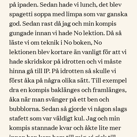
på ipaden. Sedan hade vi lunch, det blev
spagetti soppa med limpa som var ganska
god. Sedan rast då jag och min kompis
gungade innan vi hade No lektion. Då så
läste vi om teknik i No boken, No
lektionen blev kortare än vanligt för att vi
hade skridskor på idrotten och vi måste
hinna gå till IP. På idrotten så skulle vi
först åka på några olika sätt. Till exempel
dra en kompis baklänges och framlänges,
åka när man svänger på ett ben och
bubblorna. Sedan så gjorde vi någon slags
stafett som var väldigt kul. Jag och min
kompis stannade kvar och åkte lite mer
innan hon kom hem till mig, vi gick till