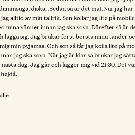
dammsuga, diska, .Sedan så är det mat.När jag har ä
jag alltid av min tallrik. Sen kollar jag lite på mobil
d mina vänner innan jag ska sova .Därefter så är d
ch lägga sig. Jag brukar först borsta mina tänder o
 mig min pyjamas. Och sen så får jag kolla lite på mo
nnan jag ska sova. När jag är klar så brukar jag sätt
ls nästa dag. Jag går och lägger mig vid 21:30. Det v
, hejdå.
alie