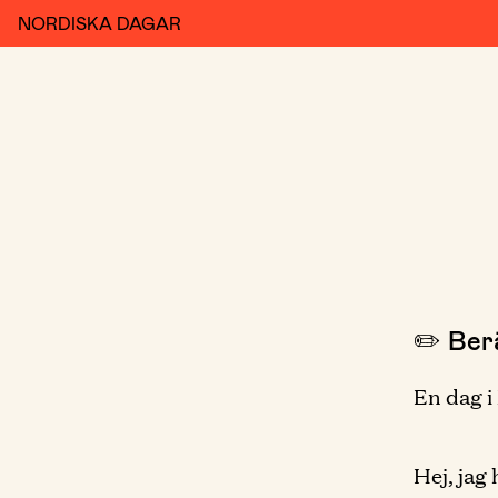
NORDISKA DAGAR
✏️ Berä
En dag i 
Hej, jag 