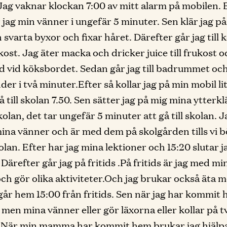
. Jag vaknar klockan 7:00 av mitt alarm på mobilen. 
 jag min vänner i ungefär 5 minuter. Sen klär jag på
h svarta byxor och fixar håret. Därefter går jag till 
kost. Jag äter macka och dricker juice till frukost o
tid vid köksbordet. Sedan går jag till badrummet oc
er i två minuter.Efter så kollar jag på min mobil lite
å till skolan 7.50. Sen sätter jag på mig mina ytterk
skolan, det tar ungefär 5 minuter att gå till skolan. J
mina vänner och är med dem på skolgården tills vi b
kolan. Efter har jag mina lektioner och 15:20 slutar 
Därefter går jag på fritids .På fritids är jag med mi
ch gör olika aktiviteter.Och jag brukar också äta me
går hem 15:00 från fritids. Sen när jag har kommit 
 men mina vänner eller gör läxorna eller kollar på tv
.När min mamma har kommit hem brukar jag hjälp