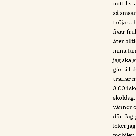
mitt liv
så smsar
tröja oc
fixar fru
äter all
mina tänd
jag ska g
går till 
träffar 
8:00 i s
skoldag. 
vänner o
där.Jag 
leker jag
mobilen