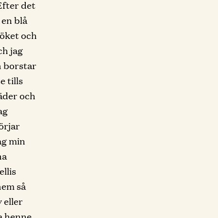
Efter det
 en blå
köket och
ch jag
h borstar
 tills
läder och
ag
örjar
jag min
na
llis
hem så
 eller
a henne