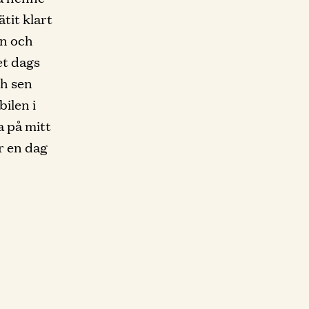
tit klart
en och
et dags
ch sen
bilen i
a på mitt
ar en dag