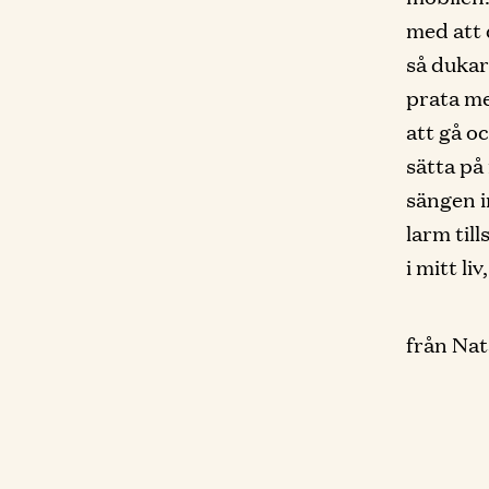
med att 
så dukar 
prata me
att gå o
sätta på
sängen i
larm til
i mitt liv
från Nat