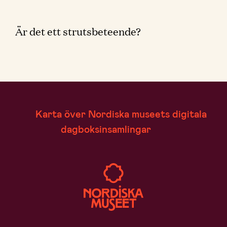
Är det ett strutsbeteende?
Karta över Nordiska museets digitala
dagboksinsamlingar