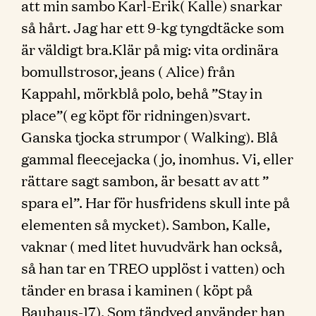
att min sambo Karl-Erik( Kalle) snarkar
så hårt. Jag har ett 9-kg tyngdtäcke som
är väldigt bra.Klär på mig: vita ordinära
bomullstrosor, jeans ( Alice) från
Kappahl, mörkblå polo, behå ”Stay in
place”( eg köpt för ridningen)svart.
Ganska tjocka strumpor ( Walking). Blå
gammal fleecejacka ( jo, inomhus. Vi, eller
rättare sagt sambon, är besatt av att ”
spara el”. Har för husfridens skull inte på
elementen så mycket). Sambon, Kalle,
vaknar ( med litet huvudvärk han också,
så han tar en TREO upplöst i vatten) och
tänder en brasa i kaminen ( köpt på
Bauhaus-17). Som tändved använder han