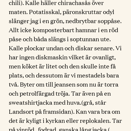
chili). Kalle häller chirachasås över
maten. Potatisskal, päronskruttar odyl
slänger jag i en grön, nedbrytbar soppåse.
Allt icke komposterbart hamnar i en röd
påse och båda slängs i soptunnan ute.
Kalle plockar undan och diskar senare. Vi
har ingen diskmaskin vilket är ovanligt,
men köket är litet och den skulle inte få
plats, och dessutom är vi mestadels bara
två. Byter om till jeansen som nu är torra
och petrolfärgad tröja. Tar även på en
sweatshirtjacka med huva.(grå, står
Landsort på framsidan). Kan vara bra om
det är kyligt i kyrkan eller replokalen. Tar
på vinröd , fodrad, ganska lång jacka (