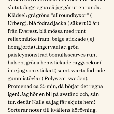
slutat duggregna så jag går ut en runda.
Klädsel: grågröna ”allroundbyxor” (
Urberg), blå fodrad jacka ( säkert 12 år)
från Everest, blå mössa med runt
reflexmärke fram, beige stickade ( ej
hemgjorda) fingervantar, grön
paisleymönstrad bomullsscarves runt
halsen, gröna hemstickade raggsockor (
inte jag som stickat!) samt svarta fodrade
gummistövlar ( Polywear sweden).
Promenad ca 35 min, då börjar det regna
igen! Jag hör en bil på avstånd och, sån
tur, det är Kalle så jag får skjuts hem!
Sorterar noter till kvällens körövning.