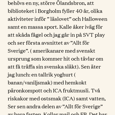
behövs en ny, större Ölandsbron, att
biblioteket i Borgholm fyller 40 år, olika
aktiviteter inför ” läslovet” och Halloween
samt en massa sport. Kalle åker iväg för
att skåda fågel och jag går in på SVT play
och ser första avsnittet av ”Allt för
Sverige”. ( amerikanare med svenskt
ursprung som kommer hit och tävlar om
att få träffa sin svenska släkt). Sen äter
jag lunch: en tallrik yoghurt (
banan/vaniljsmak) med hemkokt
päronkompott och ICA fruktmusli. Två
riskakor med ostsmak (ICA) samt vatten,
Ser sen andra delen av ”Allt för Sverige”
av bara farten. Kollar mail och FB. Det har