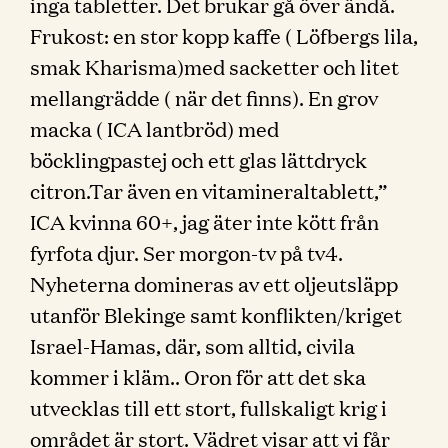
inga tabletter. Det brukar gå över ändå.
Frukost: en stor kopp kaffe ( Löfbergs lila,
smak Kharisma)med sacketter och litet
mellangrädde ( när det finns). En grov
macka ( ICA lantbröd) med
böcklingpastej och ett glas lättdryck
citron.Tar även en vitamineraltablett,”
ICA kvinna 60+, jag äter inte kött från
fyrfota djur. Ser morgon-tv på tv4.
Nyheterna domineras av ett oljeutsläpp
utanför Blekinge samt konflikten/kriget
Israel-Hamas, där, som alltid, civila
kommer i kläm.. Oron för att det ska
utvecklas till ett stort, fullskaligt krig i
området är stort. Vädret visar att vi får