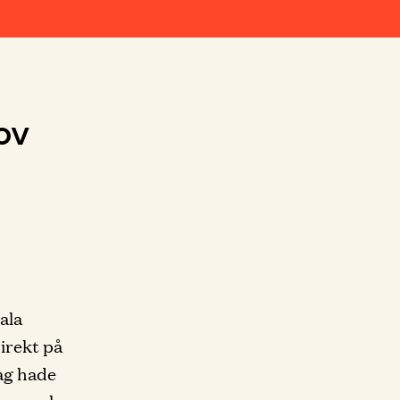
ov
ala
irekt på
ag hade