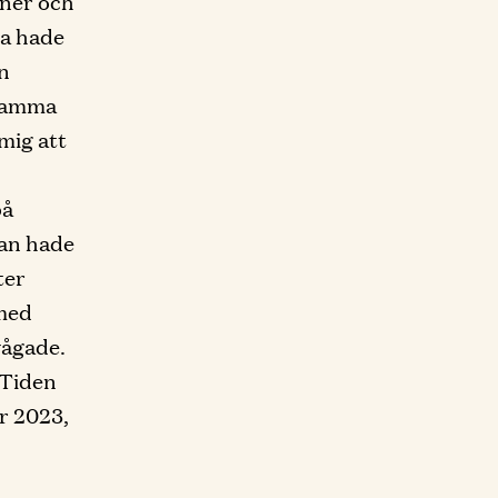
 ner och
ma hade
n
 Mamma
mig att
på
dan hade
ter
 med
vågade.
 Tiden
er 2023,