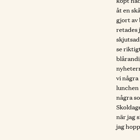
köpt had
åt en s
gjort av
retades 
skjutsad
se rikti
blårandig
nyhetern
vi några
lunchen 
några so
Skoldage
när jag 
jag hopp