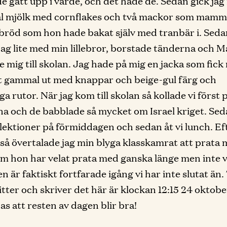
e gått upp i värde, och det hade de. Sedan gick jag
kål mjölk med cornflakes och två mackor som mam
 bröd som hon hade bakat själv med tranbär i. Seda
jag lite med min lillebror, borstade tänderna och
e mig till skolan. Jag hade på mig en jacka som fick 
gt gammal ut med knappar och beige-gul färg och
a rutor. När jag kom till skolan så kollade vi först 
a och de babblade så mycket om Israel kriget. Se
 lektioner på förmiddagen och sedan åt vi lunch. Ef
så övertalade jag min blyga klasskamrat att prata
m hon har velat prata med ganska länge men inte 
n är faktiskt fortfarade igång vi har inte slutat än.
sitter och skriver det här är klockan 12:15 24 oktob
as att resten av dagen blir bra!