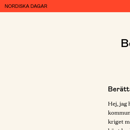
NORDISKA DAGAR
B
Berätt
Hej, jag
kommun, 
kriget m