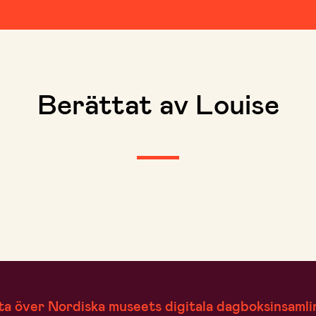
Berättat av Louise
ta över Nordiska museets digitala dagboksinsamli