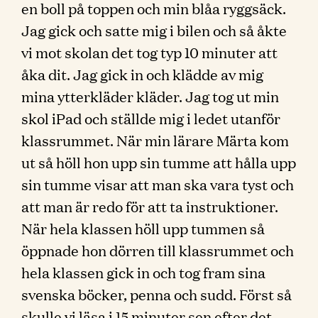
en boll på toppen och min blåa ryggsäck.
Jag gick och satte mig i bilen och så åkte
vi mot skolan det tog typ 10 minuter att
åka dit. Jag gick in och klädde av mig
mina ytterkläder kläder. Jag tog ut min
skol iPad och ställde mig i ledet utanför
klassrummet. När min lärare Märta kom
ut så höll hon upp sin tumme att hålla upp
sin tumme visar att man ska vara tyst och
att man är redo för att ta instruktioner.
När hela klassen höll upp tummen så
öppnade hon dörren till klassrummet och
hela klassen gick in och tog fram sina
svenska böcker, penna och sudd. Först så
skulle vi läsa i 15 minuter sen efter det