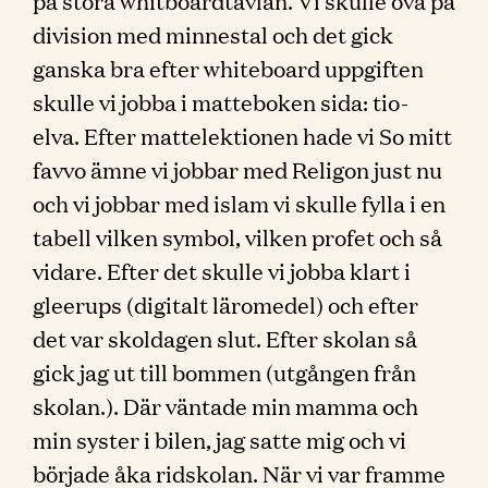
på stora whitboardtavlan. Vi skulle öva på
division med minnestal och det gick
ganska bra efter whiteboard uppgiften
skulle vi jobba i matteboken sida: tio-
elva. Efter mattelektionen hade vi So mitt
favvo ämne vi jobbar med Religon just nu
och vi jobbar med islam vi skulle fylla i en
tabell vilken symbol, vilken profet och så
vidare. Efter det skulle vi jobba klart i
gleerups (digitalt läromedel) och efter
det var skoldagen slut. Efter skolan så
gick jag ut till bommen (utgången från
skolan.). Där väntade min mamma och
min syster i bilen, jag satte mig och vi
började åka ridskolan. När vi var framme