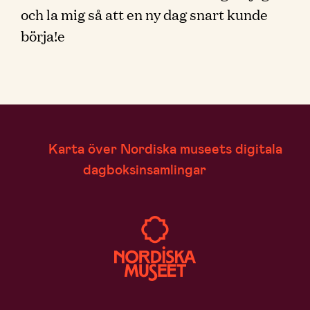
och la mig så att en ny dag snart kunde
börja!e
Karta över Nordiska museets digitala
dagboksinsamlingar