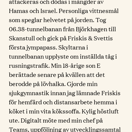
attackeras och dödas i mängder av
Hamas och Israel. Personliga vittnesmål
som speglar helvetet på jorden. Tog
06.38-tunnelbanan från Björkhagen till
Skanstull och gick på Friskis & Svettis
första jympapass. Skyltarna i
tunnelbanan upplyste om inställda tåg i
rusningstrafik. Min 18-årige son E
berättade senare på kvällen att det
berodde på lövhalka. Gjorde min
sjukgymnastik innan jag lämnade Friskis
för hemfärd och distansarbete hemma i
köket i min vita kökssoffa. Kylig höstluft
ute. Digitalt möte med min chef på
Teams, uppföljning av utvecklingssamtal