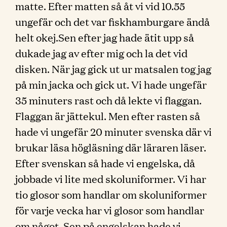
matte. Efter matten så åt vi vid 10.55
ungefär och det var fiskhamburgare ändå
helt okej.Sen efter jag hade ätit upp så
dukade jag av efter mig och la det vid
disken. När jag gick ut ur matsalen tog jag
på min jacka och gick ut. Vi hade ungefär
35 minuters rast och då lekte vi flaggan.
Flaggan är jättekul. Men efter rasten så
hade vi ungefär 20 minuter svenska där vi
brukar läsa högläsning där läraren läser.
Efter svenskan så hade vi engelska, då
jobbade vi lite med skoluniformer. Vi har
tio glosor som handlar om skoluniformer
för varje vecka har vi glosor som handlar
om något. Sen på engelskan hade vi