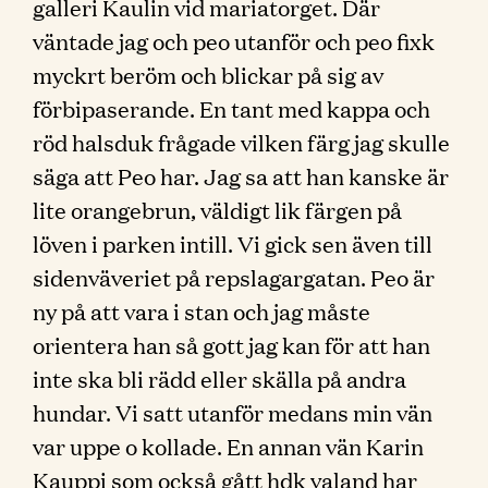
galleri Kaulin vid mariatorget. Där
väntade jag och peo utanför och peo fixk
myckrt beröm och blickar på sig av
förbipaserande. En tant med kappa och
röd halsduk frågade vilken färg jag skulle
säga att Peo har. Jag sa att han kanske är
lite orangebrun, väldigt lik färgen på
löven i parken intill. Vi gick sen även till
sidenväveriet på repslagargatan. Peo är
ny på att vara i stan och jag måste
orientera han så gott jag kan för att han
inte ska bli rädd eller skälla på andra
hundar. Vi satt utanför medans min vän
var uppe o kollade. En annan vän Karin
Kauppi som också gått hdk valand har