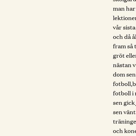
man har 
lektione
vår sista
och då å
fram så 
gröt ell
nästan vi
dom sen 
fotboll,
fotboll 
sen gick
sen vänt
träninge
och kone