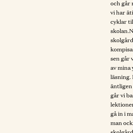
och går 
vi har ä
cyklar ti
skolan.N
skolgårde
kompisar
sen går 
av mina 
läsning. 
äntligen
går vi ba
lektione
gå in i 
man ocks
skolgård