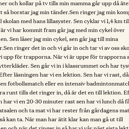
ner och kollar på tv tills min mamma går upp då äter
tit så borstar jag min tänder.Sen ringer jag min komp
ll skolan med hans lillasyster. Sen cyklar vi 1,4 km til
är vi har kommit fram går jag med min cykel över
n. Sen låser jag min cykel, sen går jag till mina
.Sen ringer det in och vi går in och tar vi av oss s
vi upp för trapporna. När vi är uppe för trapporna s
ytterkläder. Sen går vi in i klassrummet och har tys
Efter läsningen har vi en lektion. Sen har vi rast, då
 en fotbollsmatch eller en intensiv badmintonmatch
ra runt tills det ringer in, då är det en till lektion. E
n har vi en 20-30 minuter rast sen har vi lunch då 
matsalen och ta mat vi har rester från gårdagens ma
å kan ta. När man har ätit klar kan man gå ut till
en och när det ringer in så har vi vår näst sista lek