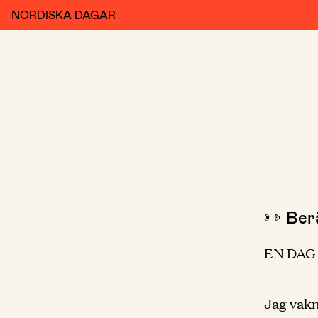
NORDISKA DAGAR
✏️ Berä
EN DAG 
Jag vakn