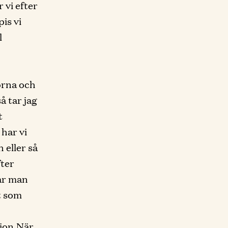
 vi efter
is vi
l
korna och
å tar jag
t
 har vi
 eller så
fter
får man
t som
tion.När