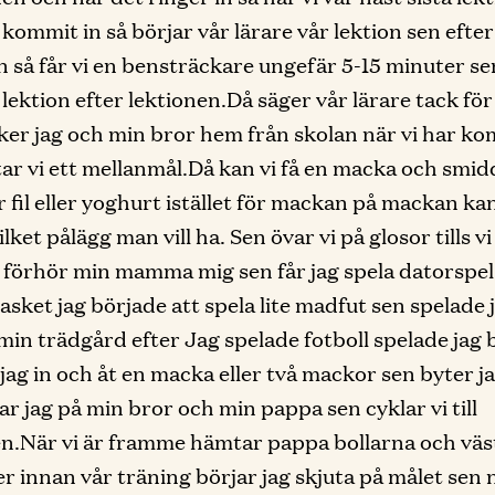
kommit in så börjar vår lärare vår lektion sen efter
n så får vi en bensträckare ungefär 5-15 minuter se
 lektion efter lektionen.Då säger vår lärare tack för
ker jag och min bror hem från skolan när vi har k
tar vi ett mellanmål.Då kan vi få en macka och smidd
er fil eller yoghurt istället för mackan på mackan k
lket pålägg man vill ha. Sen övar vi på glosor tills v
förhör min mamma mig sen får jag spela datorspel
basket jag började att spela lite madfut sen spelade 
i min trädgård efter Jag spelade fotboll spelade jag
 jag in och åt en macka eller två mackor sen byter j
ar jag på min bror och min pappa sen cyklar vi till
n.När vi är framme hämtar pappa bollarna och väs
r innan vår träning börjar jag skjuta på målet sen 