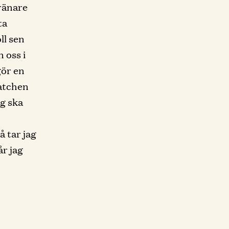
tränare
ta
ll sen
n oss i
gör en
atchen
ag ska
å tar jag
år jag