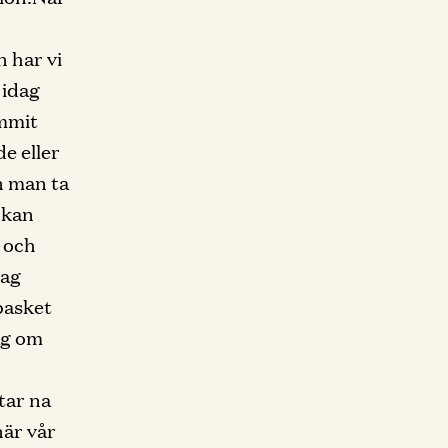
n har vi
 idag
ommit
e eller
an man ta
i kan
 och
jag
 basket
ag om
tar na
när vår