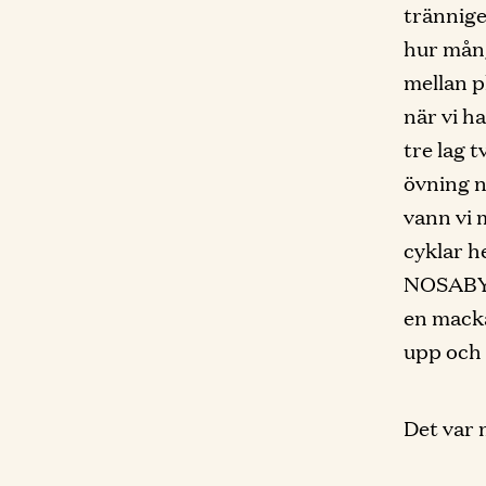
trännige
hur mång
mellan p
när vi ha
tre lag 
övning n
vann vi 
cyklar he
NOSABY!!!
en macka
upp och g
Det var