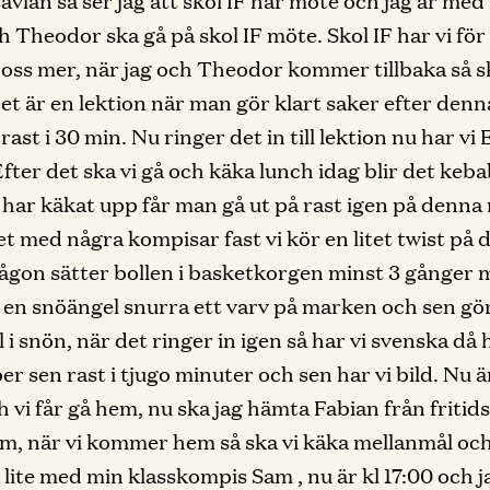
vlan så ser jag att skol IF har möte och jag är med i
h Theodor ska gå på skol IF möte. Skol IF har vi för 
 oss mer, när jag och Theodor kommer tillbaka så sk
et är en lektion när man gör klart saker efter denn
 rast i 30 min. Nu ringer det in till lektion nu har vi
fter det ska vi gå och käka lunch idag blir det keb
har käkat upp får man gå ut på rast igen på denna 
et med några kompisar fast vi kör en litet twist på d
ågon sätter bollen i basketkorgen minst 3 gånger 
a en snöängel snurra ett varv på marken och sen göra
 i snön, när det ringer in igen så har vi svenska då h
er sen rast i tjugo minuter och sen har vi bild. Nu ä
h vi får gå hem, nu ska jag hämta Fabian från fritid
em, när vi kommer hem så ska vi käka mellanmål och
a lite med min klasskompis Sam , nu är kl 17:00 och ja