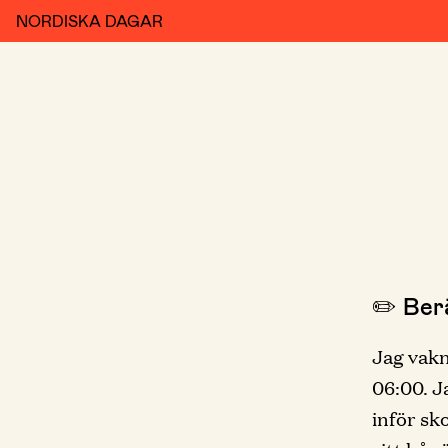
NORDISKA DAGAR
✏️ Berä
Jag vakn
06:00. J
inför sk