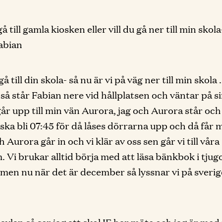
 gå till gamla kiosken eller vill du gå ner till min skola
abian
l gå till din skola- så nu är vi på väg ner till min skola
r så står Fabian nere vid hållplatsen och väntar på s
går upp till min vän Aurora, jag och Aurora står och
l ska bli 07:45 för då låses dörrarna upp och då får 
h Aurora går in och vi klär av oss sen går vi till våra
. Vi brukar alltid börja med att läsa bänkbok i tjug
men nu när det är december så lyssnar vi på sveri