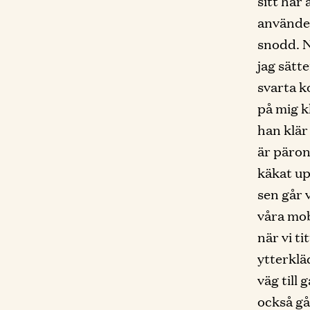
sitt hår 
använder
snodd. N
jag sätte
svarta k
på mig k
han klär
är päron 
käkat up
sen går 
våra mob
när vi ti
ytterkläd
väg till
också gå