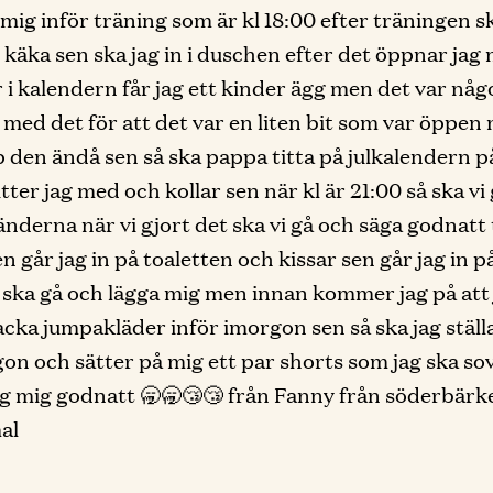
mig inför träning som är kl 18:00 efter träningen s
käka sen ska jag in i duschen efter det öppnar jag
 i kalendern får jag ett kinder ägg men det var någ
 med det för att det var en liten bit som var öppen
 den ändå sen så ska pappa titta på julkalendern p
tter jag med och kollar sen när kl är 21:00 så ska vi
änderna när vi gjort det ska vi gå och säga godnatt t
n går jag in på toaletten och kissar sen går jag in p
ska gå och lägga mig men innan kommer jag på att 
cka jumpakläder inför imorgon sen så ska jag ställ
rgon och sätter på mig ett par shorts som jag ska sov
ag mig godnatt 🥱🥱😴😴 från Fanny från söderbärke
al