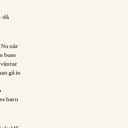
- då
 . Nu när
in buss
 väntar
man gå in
o
ges barn