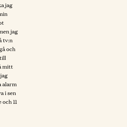
ka jag
 min
ot
 men jag
å tv:n
 gå och
ill
å mitt
jag
a alarm
a i sen
 och 11