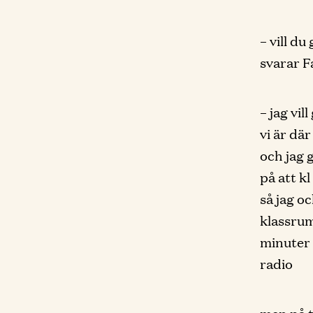
– vill du
svarar F
– jag vil
vi är dä
och jag 
på att k
så jag oc
klassrum
minuter 
radio