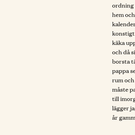
ordning 
hem och 
kalender
konstigt
käka upp
och då si
borsta t
pappa se
rum och 
måste pa
till imo
lägger j
år gamm