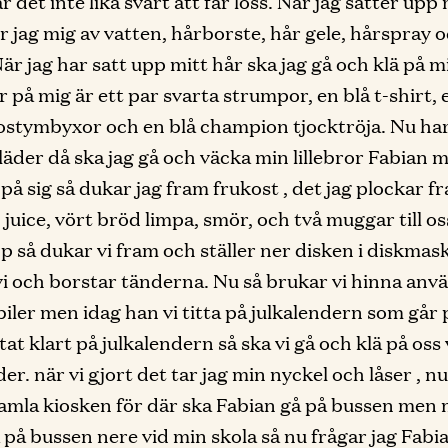
är det inte lika svårt att får löss. När jag sätter upp
 jag mig av vatten, hårborste, hår gele, hårspray 
är jag har satt upp mitt hår ska jag gå och klä på m
r på mig är ett par svarta strumpor, en blå t-shirt, 
ostymbyxor och en blå champion tjocktröja. Nu har 
läder då ska jag gå och väcka min lillebror Fabian
 på sig så dukar jag fram frukost , det jag plockar f
juice, vört bröd limpa, smör, och två muggar till oss
p så dukar vi fram och ställer ner disken i diskmas
vi och borstar tänderna. Nu så brukar vi hinna anv
iler men idag han vi titta på julkalendern som går p
ttat klart på julkalendern så ska vi gå och klä på oss
er. när vi gjort det tar jag min nyckel och låser , nu
 gamla kiosken för där ska Fabian gå på bussen men
 på bussen nere vid min skola så nu frågar jag Fabi