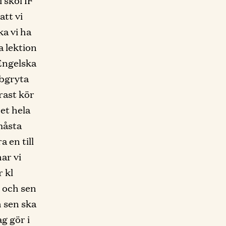
 skol IF
att vi
a vi ha
a lektion
 Engelska
abgryta
rast kör
et hela
måsta
 en till
ar vi
r kl
s och sen
 sen ska
g gör i