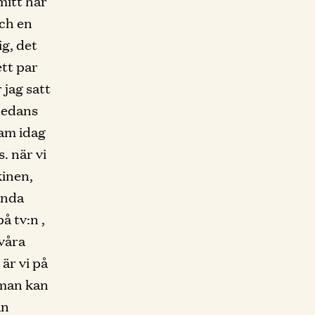
 mitt hår
och en
ig, det
ett par
jag satt
 medans
ram idag
. när vi
kinen,
ända
å tv:n ,
 våra
 är vi på
 man kan
an