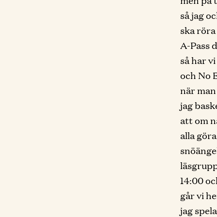
men på ta
så jag oc
ska röra
A-Pass d
så har vi
och No E
när man 
jag bask
att om n
alla gör
snöängel
läsgrupp
14:00 oc
går vi h
jag spel