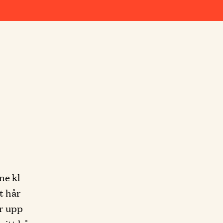
ne kl
t hår
er upp