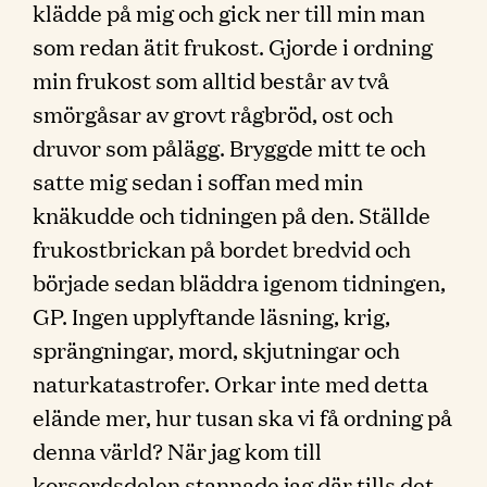
klädde på mig och gick ner till min man
som redan ätit frukost. Gjorde i ordning
min frukost som alltid består av två
smörgåsar av grovt rågbröd, ost och
druvor som pålägg. Bryggde mitt te och
satte mig sedan i soffan med min
knäkudde och tidningen på den. Ställde
frukostbrickan på bordet bredvid och
började sedan bläddra igenom tidningen,
GP. Ingen upplyftande läsning, krig,
sprängningar, mord, skjutningar och
naturkatastrofer. Orkar inte med detta
elände mer, hur tusan ska vi få ordning på
denna värld? När jag kom till
korsordsdelen stannade jag där tills det