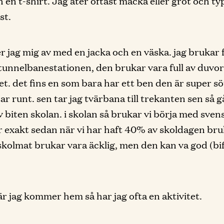
h en t-shirt. Jag äter oftast macka eller gröt och ty
st.
r jag mig av med en jacka och en väska. jag brukar 
l tunnelbanestationen, den brukar vara full av duvo
ket. det fins en som bara har ett ben den är super sö
ar runt. sen tar jag tvärbana till trekanten sen så g
v biten skolan. i skolan så brukar vi börja med sven
r exakt sedan när vi har haft 40% av skoldagen bru
 skolmat brukar vara äcklig, men den kan va god (bi
r jag kommer hem så har jag ofta en aktivitet.