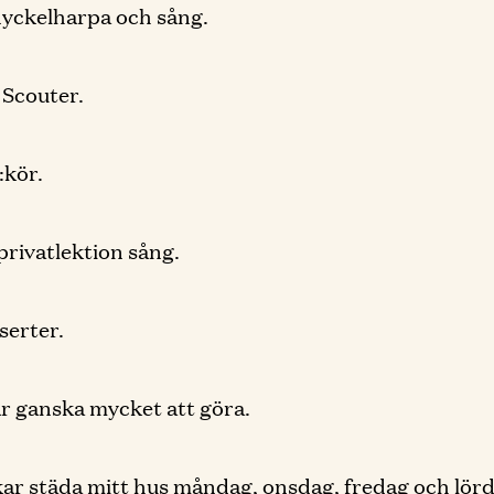
yckelharpa och sång.
Scouter.
:kör.
rivatlektion sång.
serter.
ar ganska mycket att göra.
ar städa mitt hus måndag, onsdag, fredag och lörd