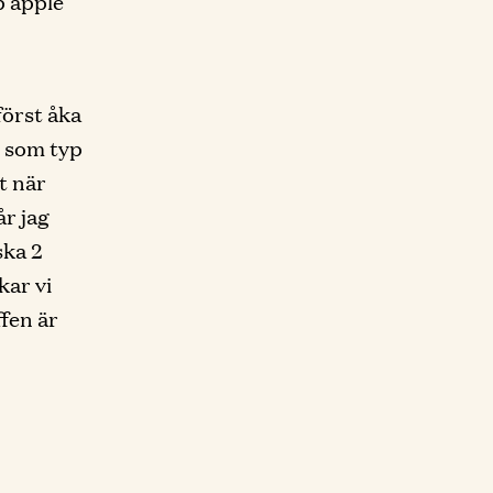
p äpple
först åka
r som typ
t när
år jag
ska 2
kar vi
ffen är