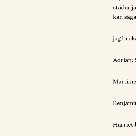
städar 
kan säga
jag bruk
Adrian: 
Martinas
Benjamin
Harriet: