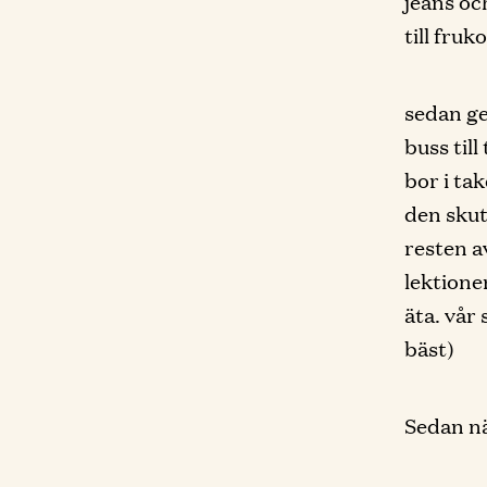
jeans oc
till fruko
sedan ge
buss til
bor i ta
den skut
resten a
lektione
äta. vår
bäst)
Sedan nä