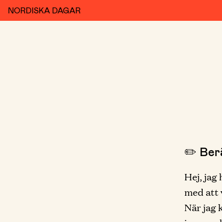
NORDISKA DAGAR
✏️ Berä
Hej, jag
med att 
När jag 