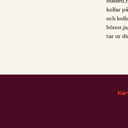
bussen.n
kollar p
och koll
hönor.ja
tar ur d
Kar