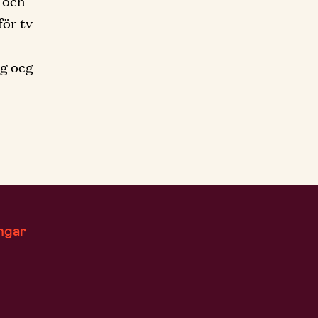
l och
för tv
ig ocg
ngar