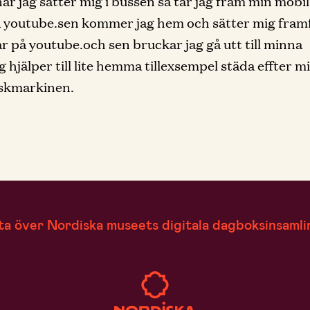
är jag sätter mig i bussen så tar jag fram min mobi
å youtube.sen kommer jag hem och sätter mig fram
ar på youtube.och sen bruckar jag gå utt till minna
g hjälper till lite hemma tillexsempel städa effter m
iskmarkinen.
ta över Nordiska museets digitala dagboksinsamli