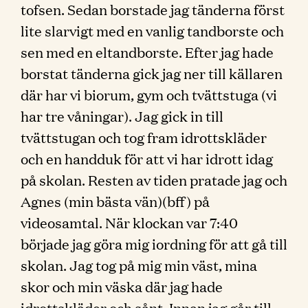
tofsen. Sedan borstade jag tänderna först
lite slarvigt med en vanlig tandborste och
sen med en eltandborste. Efter jag hade
borstat tänderna gick jag ner till källaren
där har vi biorum, gym och tvättstuga (vi
har tre våningar). Jag gick in till
tvättstugan och tog fram idrottskläder
och en handduk för att vi har idrott idag
på skolan. Resten av tiden pratade jag och
Agnes (min bästa vän)(bff) på
videosamtal. När klockan var 7:40
började jag göra mig iordning för att gå till
skolan. Jag tog på mig min väst, mina
skor och min väska där jag hade
idrottskläder och sånt. Innan jag går till