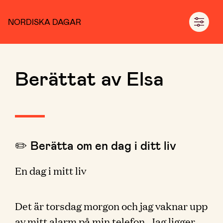
NORDISKA DAGAR
Berättat av Elsa
✏️ Berätta om en dag i ditt liv
En dag i mitt liv
Det är torsdag morgon och jag vaknar upp
av mitt alarm på min telefon. Jag ligger