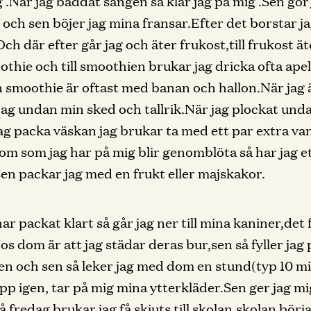
 .När jag bäddat sängen så klär jag på mig .Sen gör
och sen böjer jag mina fransar.Efter det borstar j
ch där efter går jag och äter frukost,till frukost ät
othie och till smoothien brukar jag dricka ofta apel
n smoothie är oftast med banan och hallon.När jag ä
jag undan min sked och tallrik.När jag plockat und
ag packa väskan jag brukar ta med ett par extra van
om som jag har på mig blir genomblöta så har jag e
 sen packar jag med en frukt eller majskakor.
ar packat klart så går jag ner till mina kaniner,det 
hos dom är att jag städar deras bur,sen så fyller jag
en och sen så leker jag med dom en stund(typ 10 m
pp igen, tar på mig mina ytterkläder.Sen ger jag mig 
å fredag brukar jag få skjuts till skolan.skolan börj