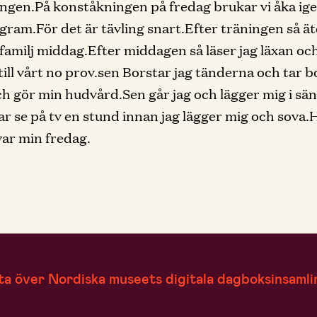
ingen.På konståkningen på fredag brukar vi åka i
gram.För det är tävling snart.Efter träningen så ät
familj middag.Efter middagen så läser jag läxan oc
till vårt no prov.sen Borstar jag tänderna och tar b
h gör min hudvård.Sen går jag och lägger mig i sä
ar se på tv en stund innan jag lägger mig och sova.
var min fredag.
ta över Nordiska museets digitala dagboksinsamli