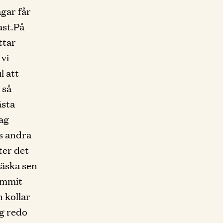
agar får
rast.På
ttar
 vi
l att
 så
ästa
dag
s andra
ter det
 väska sen
kommit
n kollar
ig redo