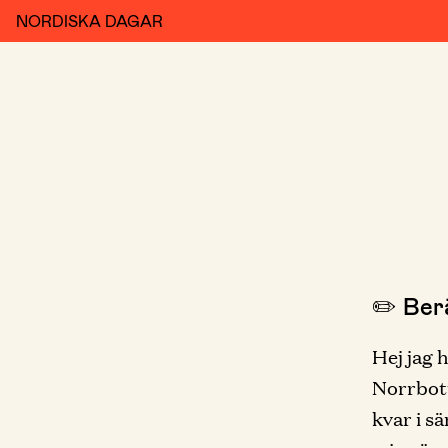
NORDISKA DAGAR
✏️ Berä
Hej jag 
Norrbott
kvar i s