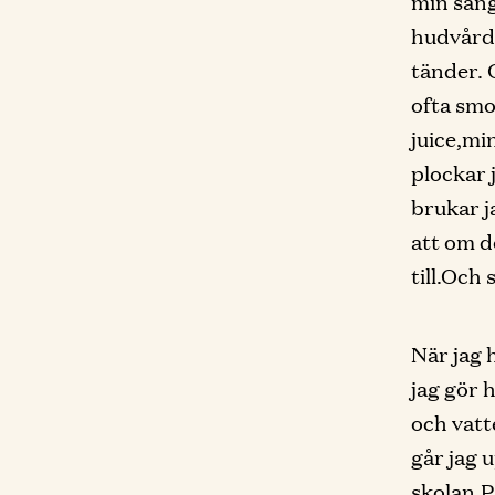
min säng
hudvård 
tänder. O
ofta smo
juice,mi
plockar 
brukar j
att om d
till.Och
När jag h
jag gör 
och vatt
går jag u
skolan.P