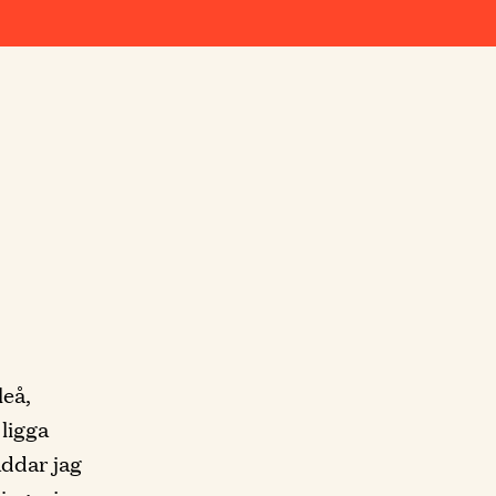
leå,
ligga
äddar jag