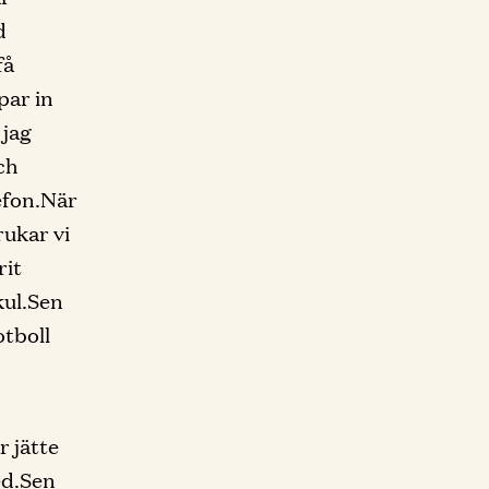
d
få
par in
 jag
ch
efon.När
rukar vi
rit
kul.Sen
otboll
r jätte
ed.Sen