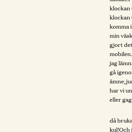
klockan 
klockan 
komma in
min väsk
gjort de
mobilen.
jag lämn
gå igeno
ämne,jus
har vi u
eller gag
då bruka
kul!Och 