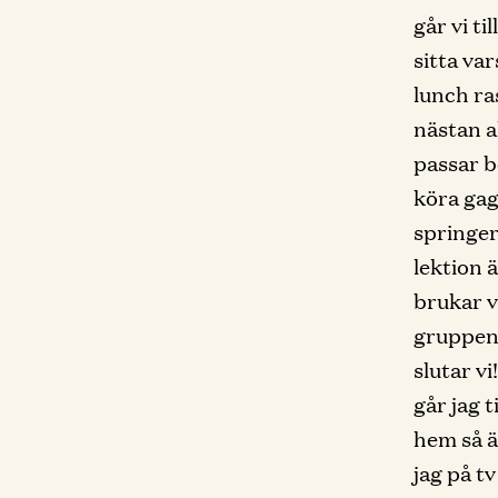
går vi t
sitta var
lunch ra
nästan al
passar bo
köra gaga
springer 
lektion 
brukar v
gruppen 
slutar vi
går jag 
hem så ä
jag på t