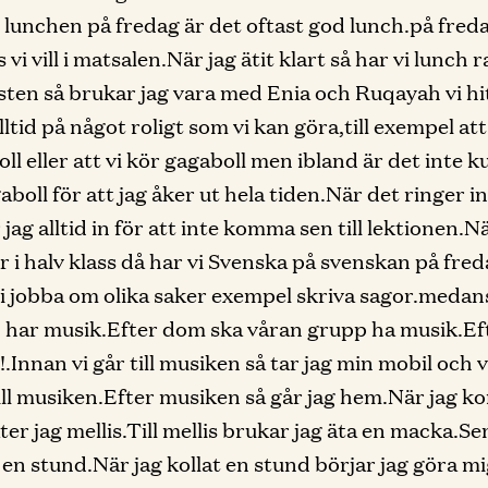
ill lunchen på fredag är det oftast god lunch.på fred
s vi vill i matsalen.När jag ätit klart så har vi lunch 
sten så brukar jag vara med Enia och Ruqayah vi hi
ltid på något roligt som vi kan göra,till exempel att
ll eller att vi kör gagaboll men ibland är det inte ku
boll för att jag åker ut hela tiden.När det ringer in
jag alltid in för att inte komma sen till lektionen.N
är i halv klass då har vi Svenska på svenskan på fre
i jobba om olika saker exempel skriva sagor.medan
har musik.Efter dom ska våran grupp ha musik.Ef
!!.Innan vi går till musiken så tar jag min mobil och
till musiken.Efter musiken så går jag hem.När jag 
ter jag mellis.Till mellis brukar jag äta en macka.Se
v en stund.När jag kollat en stund börjar jag göra m