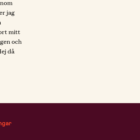
genom
er jag
h
ort mitt
ngen och
Hej då
ngar