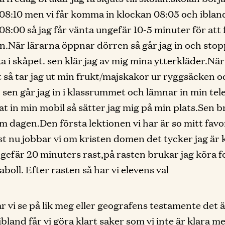
08:10 men vi får komma in klockan 08:05 och iblan
08:00 så jag får vänta ungefär 10-5 minuter för att 
.När lärarna öppnar dörren så går jag in och stop
a i skåpet. sen klär jag av mig mina ytterkläder.När
t så tar jag ut min frukt/majskakor ur ryggsäcken o
 sen går jag in i klassrummet och lämnar in min tel
at in min mobil så sätter jag mig på min plats.Sen b
m dagen.Den första lektionen vi har är so mitt favo
t nu jobbar vi om kristen domen det tycker jag är 
ngefär 20 minuters rast,på rasten brukar jag köra f
aboll. Efter rasten så har vi elevens val
r vi se på lik meg eller geografens testamente det ä
ibland får vi göra klart saker som vi inte är klara m