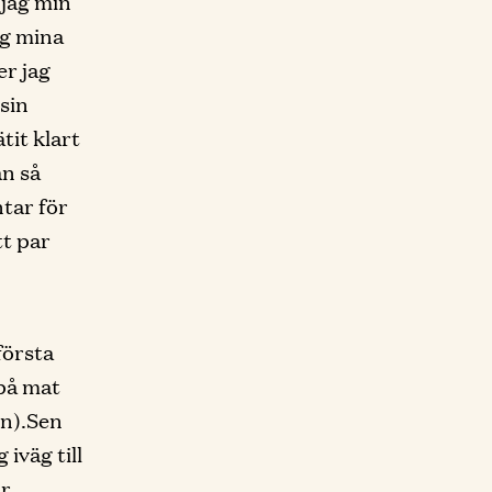
 jag min
ag mina
er jag
sin
tit klart
an så
tar för
tt par
första
 på mat
in).Sen
iväg till
ar