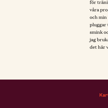
för trän
våra pro
och min 
pluggar 
smink oc
jag bruk
det här 
Kar