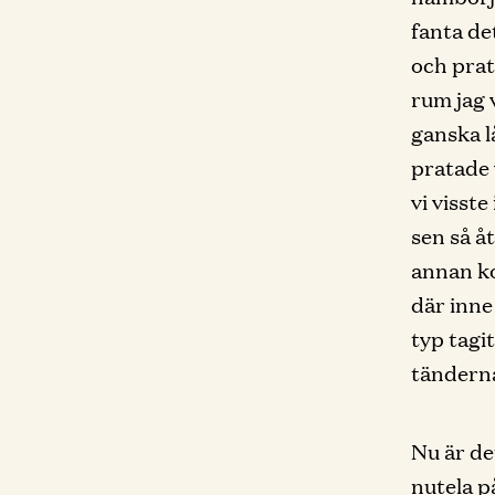
fanta de
och prat
rum jag 
ganska l
pratade v
vi visste
sen så åt
annan kom
där inne 
typ tagi
tänderna
Nu är de
nutela p