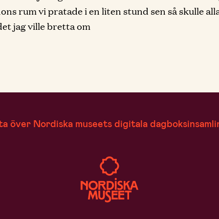
hons rum vi pratade i en liten stund sen så skulle al
et jag ville bretta om
ta över Nordiska museets digitala dagboksinsamli