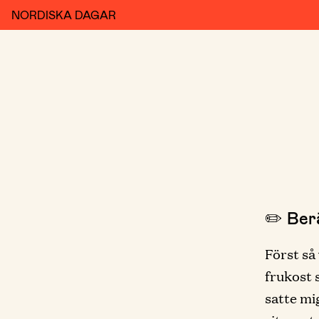
NORDISKA DAGAR
✏️ Berä
Först så
frukost 
satte mi