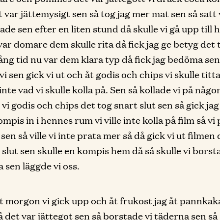
t var jättemysigt sen så tog jag mer mat sen så satt 
ade sen efter en liten stund då skulle vi gå upp till
var domare dem skulle rita då fick jag ge betyg det 
ång tid nu var dem klara typ då fick jag bedöma sen
i sen gick vi ut och åt godis och chips vi skulle titta
 inte vad vi skulle kolla på. Sen så kollade vi på någo
 vi godis och chips det tog snart slut sen så gick ja
pis in i hennes rum vi ville inte kolla på film så vi
sen så ville vi inte prata mer så då gick vi ut filme
t slut sen skulle en kompis hem då så skulle vi borst
 sen läggde vi oss.
t morgon vi gick upp och åt frukost jag åt pannka
å det var jättegot sen så borstade vi täderna sen så 