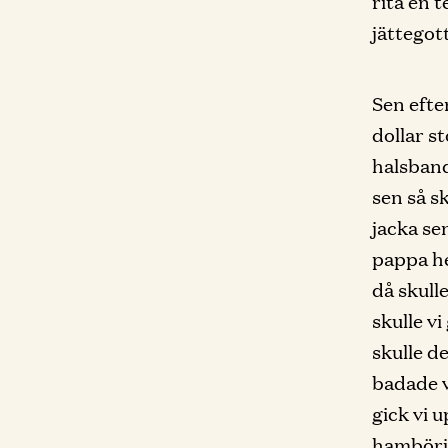
rita en 
jättegott
Sen efte
dollar s
halsband
sen så sk
jacka se
pappa he
då skulle
skulle v
skulle d
badade 
gick vi u
hambörja