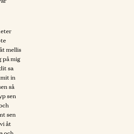
var
heter
pte
åt mellis
og på mig
dit sa
mmit in
sen så
typ sen
 och
mt sen
vi åt
la och