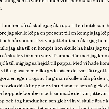
teckning sen så var det lunch vi åt pannkaka då det 
.
r lunchen då så skulle jag åka upp till en butik som 
tore jag skulle köpa en present till en kompis jag kö
 och hårsnodar. Det var jättefint sen åkte jag hem 
ulle jag åka till en kompis hon skulle ha kalas jag t
n så skulle vi åka nu var vi framme där med jag kom 
jdå till mig jag sa hejdå till pappa. Med vi hade ko
 vi äta glass med olika goda såser det var jättegott 
i göra en egen tröja av färg man skulle måla på den 
en torka då så hoppade vi studsmatta sen så gick vi
vi hoppade bombern och simmade det var jättevar
pp och tog handunken sen gick vi in vi skulle äta då 
re och pommes det var jättegott vi drack coca ko