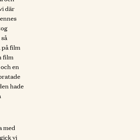
vi där
 hennes
tog
 så
 på film
n film
g och en
 pratade
n den hade
a
ka med
gick vi