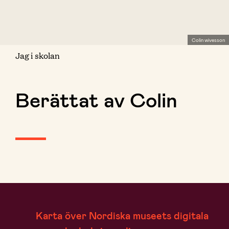
Colin wivesson
Jag i skolan
Berättat av Colin
Karta över Nordiska museets digitala