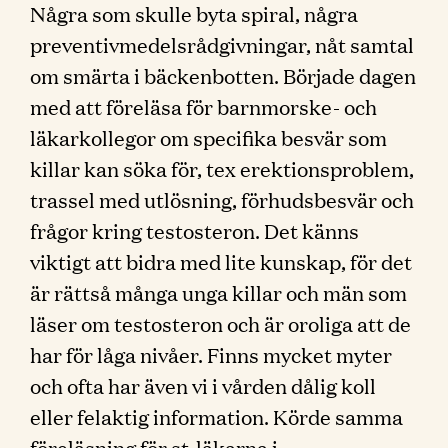
Några som skulle byta spiral, några
preventivmedelsrådgivningar, nåt samtal
om smärta i bäckenbotten. Började dagen
med att föreläsa för barnmorske- och
läkarkollegor om specifika besvär som
killar kan söka för, tex erektionsproblem,
trassel med utlösning, förhudsbesvär och
frågor kring testosteron. Det känns
viktigt att bidra med lite kunskap, för det
är rättså många unga killar och män som
läser om testosteron och är oroliga att de
har för låga nivåer. Finns mycket myter
och ofta har även vi i vården dålig koll
eller felaktig information. Körde samma
föreläsning för st-läkarna i