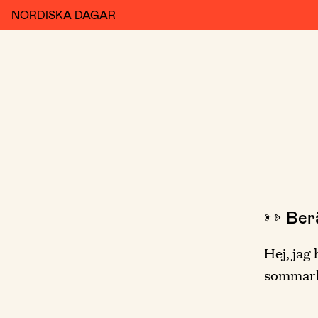
NORDISKA DAGAR
✏️ Berä
Hej, jag
sommarl