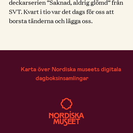
deckarserien ”Saknad, aldrig glömd” från
SVT. Kvart i tio var det dags för oss att
borsta tänderna och lägga oss.
Karta över Nordiska museets digitala
dagboksinsamlingar