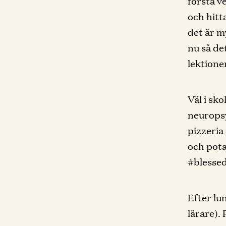
första ve
och hitt
det är m
nu så de
lektione
Väl i sk
neuropsy
pizzeria
och pota
#blessed
Efter lu
lärare).