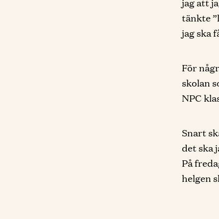
jag att 
tänkte ”
jag ska f
För någr
skolan so
NPC kla
Snart sk
det ska 
På freda
helgen sk