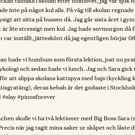
ckan tillbaka i skolan efter höstlovet, jag var sjuk h
ade inte på något kul alls. På väg till skolan regnad
ysigt att sitta på bussen då. Jag går sista året i gy
t är lite stressigt men kul. Jag hade sovmorgon då 
n var inställt, jätteskönt då jag egentligen börjar 0
olan hade vi humhum som första lektion, just nu pra
kologi och sedan hade vi lunch. Jag och Sara gick t
 för att slippa skolans kattspya med bajs (kyckling 
tisgratäng), deras kebab är det godaste i Stockhol
 #slay #pinosforever
nchen skulle vi ha två lektioner med Big Boss Sara 
 Precis när jag tagit mina saker ur skåpet och låste 