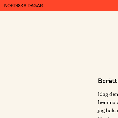
NORDISKA DAGAR
Berätt
Idag den
hemma vi
jag häls