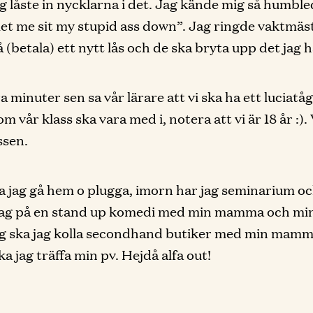
jag låste in nycklarna i det. Jag kände mig så humbl
let me sit my stupid ass down”. Jag ringde vaktmäs
å (betala) ett nytt lås och de ska bryta upp det jag 
a minuter sen sa vår lärare att vi ska ha ett luciatå
m vår klass ska vara med i, notera att vi är 18 år :). 
ssen.
a jag gå hem o plugga, imorn har jag seminarium oc
jag på en stand up komedi med min mamma och min
g ska jag kolla secondhand butiker med min mamm
a jag träffa min pv. Hejdå alfa out!