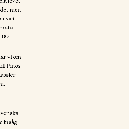
ela lovet
e det men
mnasiet
första
8:00.
tar vi om
ill Pinos
kassler
m.
(svenska
de insåg