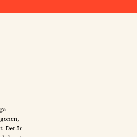
uga
rgonen,
t. Det är