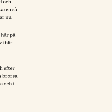
ed och
taren så
har nu.
g här på
Vi blir
h efter
 brorsa.
a och i