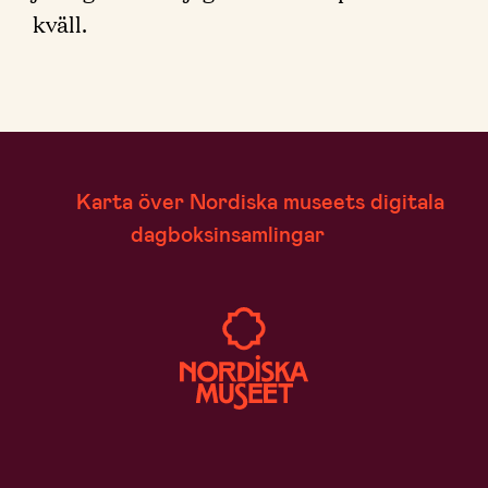
kväll.
Karta över Nordiska museets digitala
dagboksinsamlingar