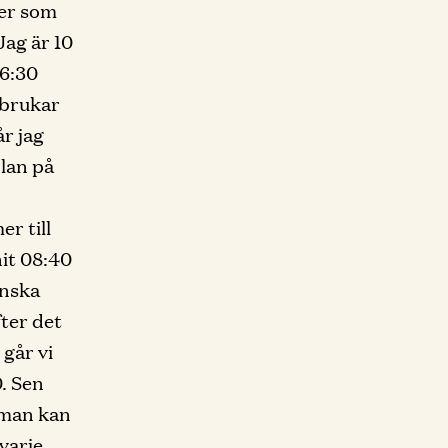
ner som
ag är 10
06:30
 brukar
r jag
olan på
r till
nit 08:40
enska
fter det
 går vi
0. Sen
n man kan
varje