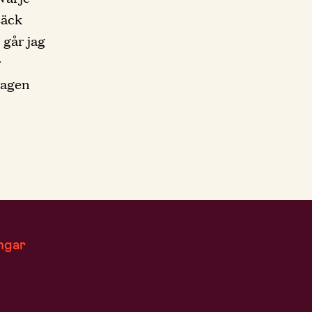
säck
 går jag
r
dagen
ngar