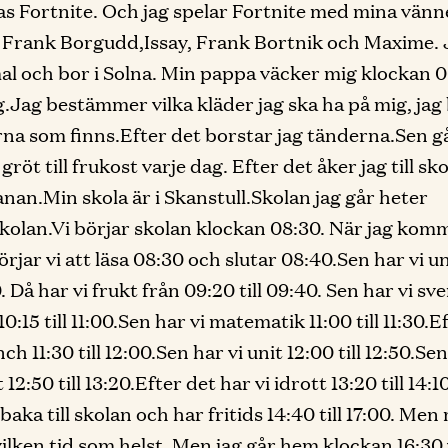
as Fortnite. Och jag spelar Fortnite med mina vän
Frank Borgudd,Issay, Frank Bortnik och Maxime. J
l och bor i Solna. Min pappa väcker mig klockan 
g.Jag bestämmer vilka kläder jag ska ha på mig, jag
rna som finns.Efter det borstar jag tänderna.Sen gå
gröt till frukost varje dag. Efter det åker jag till sk
nan.Min skola är i Skanstull.Skolan jag går heter
olan.Vi börjar skolan klockan 08:30. När jag komme
örjar vi att läsa 08:30 och slutar 08:40.Sen har vi u
0. Då har vi frukt från 09:20 till 09:40. Sen har vi sv
0:15 till 11:00.Sen har vi matematik 11:00 till 11:30.E
nch 11:30 till 12:00.Sen har vi unit 12:00 till 12:50.Sen
tt 12:50 till 13:20.Efter det har vi idrott 13:20 till 14:1
llbaka till skolan och har fritids 14:40 till 17:00. Me
ilken tid som helst. Men jag går hem klockan 16:30 