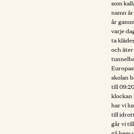
som kall
namn är 
år gamma
varje da
ta kläde
och äter 
tunnelba
Europask
skolan b
till 09:2
klockan 1
har vi lu
till idro
går vi ti
gå hem v