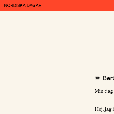
NORDISKA DAGAR
✏️ Berä
Min dag
Hej, jag