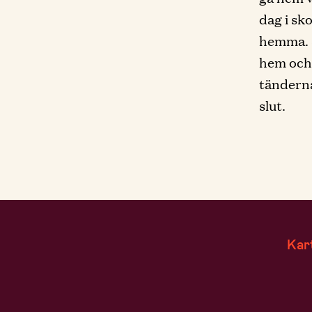
dag i sk
hemma. Se
hem och 
tänderna
slut.
Kar