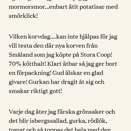
mormorsmor…enbart ätit potatisar med
smörklick!
Vilken korvdag….kan inte hjälpas för jag
vill testa den där nya korven från
Småland som jag köpte på Stora Coop!
70% kötthalt! Klart ätbar så jag ger bort
en förpackning! Gud älskar en glad
givare! Gurkan har dragit åt sig och
smakar riktigt gott!
Varje dag äter jag färska grönsaker och
det blir isbergssallad, gurka, rödlök,
tomat och så toppas det hela med den