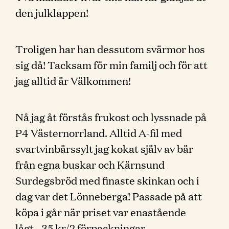
den julklappen!
Troligen har han dessutom svärmor hos
sig då! Tacksam för min familj och för att
jag alltid är Välkommen!
Nå jag åt förstås frukost och lyssnade på
P4 Västernorrland. Alltid A-fil med
svartvinbärssylt jag kokat själv av bär
från egna buskar och Kärnsund
Surdegsbröd med finaste skinkan och i
dag var det Lönneberga! Passade på att
köpa i går när priset var enastående
lågt…35 kr/2 förpackningar.